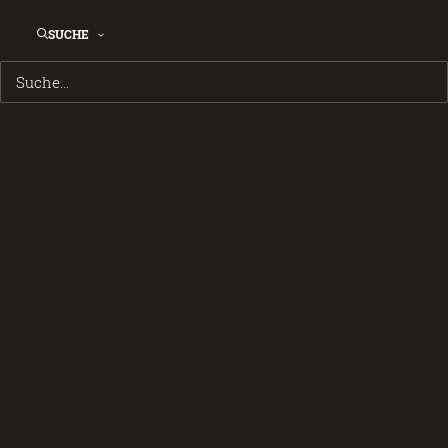
SUCHE
Walmart Museum Bentonville USA
Kgodumodumo - Südafrika