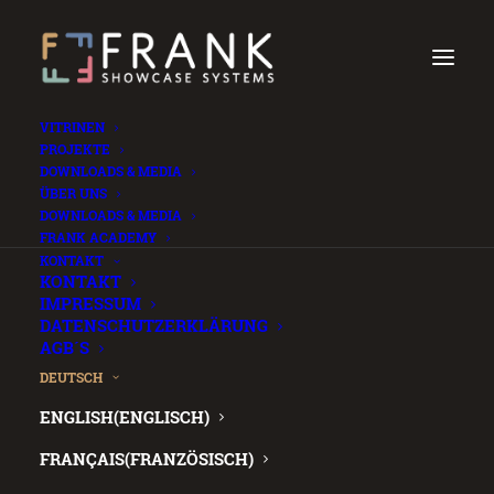
VITRINEN
PROJEKTE
DOWNLOADS & MEDIA
ÜBER UNS
DOWNLOADS & MEDIA
FRANK ACADEMY
IT’S
.
KONTAKT
KONTAKT
WHAT’S
IMPRESSUM
DATENSCHUTZERKLÄRUNG
INSIDE
AGB´S
DEUTSCH
THAT
ENGLISH
(
ENGLISCH
)
COUNTS
FRANÇAIS
(
FRANZÖSISCH
)