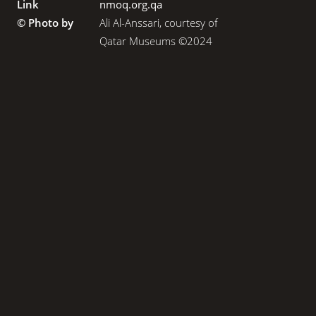
Link
nmoq.org.qa
© Photo by
Ali Al-Anssari, courtesy of
Qatar Museums ©2024