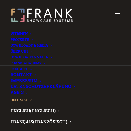
VITRINEN
PROJEKTE
DOWNLOADS & MEDIA
ÜBER UNS
DOWNLOADS & MEDIA
FRANK ACADEMY
.
KONTAKT
KONTAKT
IMPRESSUM
DATENSCHUTZERKLÄRUNG
AGB´S
DEUTSCH
ENGLISH
(
ENGLISCH
)
FRANÇAIS
(
FRANZÖSISCH
)