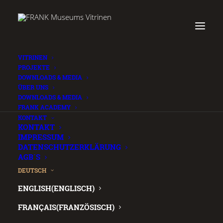
VITRINEN
PROJEKTE
DOWNLOADS & MEDIA
ÜBER UNS
DOWNLOADS & MEDIA
FRANK ACADEMY
.
KONTAKT
KONTAKT
IMPRESSUM
DATENSCHUTZERKLÄRUNG
AGB´S
DEUTSCH
ENGLISH
(
ENGLISCH
)
FRANÇAIS
(
FRANZÖSISCH
)