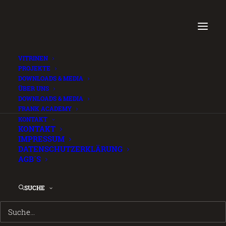
VITRINEN
PROJEKTE
DOWNLOADS & MEDIA
ÜBER UNS
FRANK Case Systems
DOWNLOADS & MEDIA
FRANK ACADEMY
FAQ (fr)
.
KONTAKT
KONTAKT
IMPRESSUM
30. JUNI 2026
DATENSCHUTZERKLÄRUNG
AGB´S
Login is required to access this page
SUCHE
 LOGIN