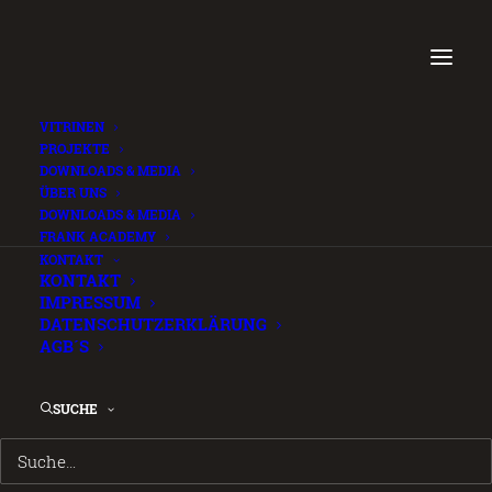
VITRINEN
PROJEKTE
DOWNLOADS & MEDIA
ÜBER UNS
FRANK Case Systems
DOWNLOADS & MEDIA
FRANK ACADEMY
FAQ (de)
.
KONTAKT
KONTAKT
IMPRESSUM
30. JUNI 2026
DATENSCHUTZERKLÄRUNG
AGB´S
Login is required to access this page
SUCHE
 LOGIN