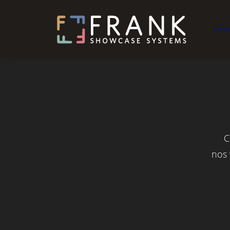
VITR
C
nos 