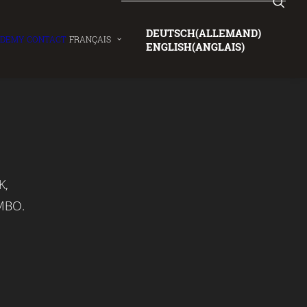
DEUTSCH
(
ALLEMAND
)
ADEMY
CONTACT
FRANÇAIS
ENGLISH
(
ANGLAIS
)
K
,
MBO
.