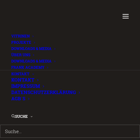
VITRINEN
PROJEKTE
DOWNLOADS & MEDIA
ÜBER UNS
Mistakes_Paper (de)
DOWNLOADS & MEDIA
FRANK ACADEMY
.
KONTAKT
8. MAI 2026
KONTAKT
IMPRESSUM
DATENSCHUTZERKLÄRUNG
AGB´S
Login is required to access this page
SUCHE
 LOGIN