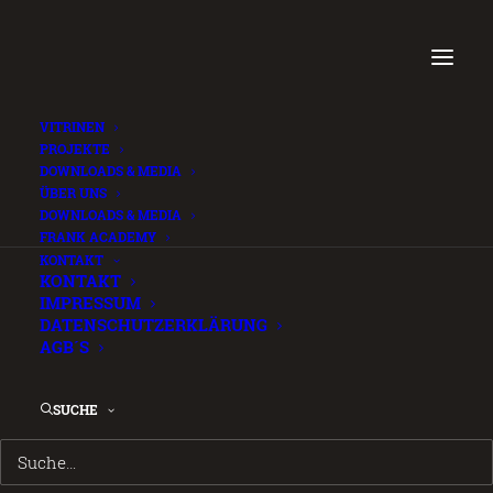
VITRINEN
PROJEKTE
DOWNLOADS & MEDIA
ÜBER UNS
Conservation Guide
DOWNLOADS & MEDIA
FRANK ACADEMY
2026 (de)
.
KONTAKT
KONTAKT
IMPRESSUM
8. MAI 2026
DATENSCHUTZERKLÄRUNG
AGB´S
Login is required to access this page
SUCHE
 LOGIN